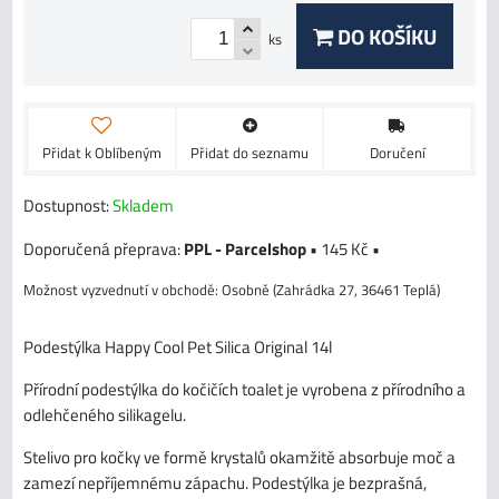
DO KOŠÍKU
ks
Přidat k Oblíbeným
Přidat do seznamu
Doručení
Dostupnost:
Skladem
PPL - Parcelshop
•
145 Kč
•
Osobně (Zahrádka 27, 36461 Teplá)
Podestýlka Happy Cool Pet Silica Original 14l
Přírodní podestýlka do kočičích toalet je vyrobena z přírodního a
odlehčeného silikagelu.
Stelivo pro kočky ve formě krystalů okamžitě absorbuje moč a
zamezí nepříjemnému zápachu. Podestýlka je bezprašná,