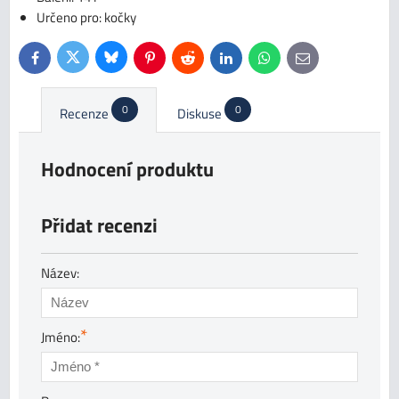
Určeno pro: kočky
Bluesky
Twitter
Facebook
Pinterest
Reddit
LinkedIn
WhatsApp
E-
mail
0
0
Recenze
Diskuse
Hodnocení produktu
Přidat recenzi
Název:
*
Jméno: