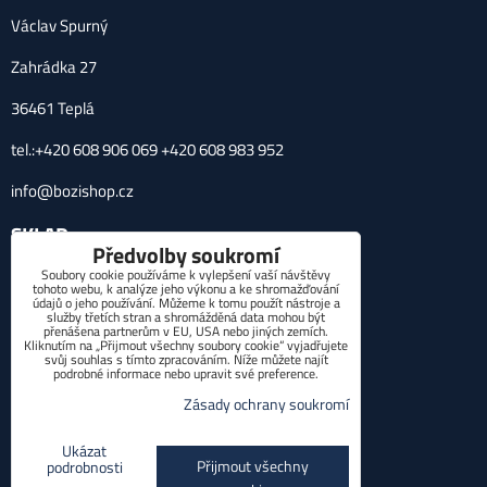
Václav Spurný
Zahrádka 27
36461 Teplá
tel.:+420 608 906 069 +420 608 983 952
info@bozishop.cz
SKLAD
Předvolby soukromí
Soubory cookie používáme k vylepšení vaší návštěvy
Zahrádka 27, 36461 Teplá
tohoto webu, k analýze jeho výkonu a ke shromažďování
údajů o jeho používání. Můžeme k tomu použít nástroje a
služby třetích stran a shromážděná data mohou být
POTŘEBUJETE PORADIT?
přenášena partnerům v EU, USA nebo jiných zemích.
Kliknutím na „Přijmout všechny soubory cookie“ vyjadřujete
svůj souhlas s tímto zpracováním. Níže můžete najít
*
Váš telefon:
podrobné informace nebo upravit své preference.
Zásady ochrany soukromí
Ukázat
Přijmout všechny
podrobnosti
Odeslat