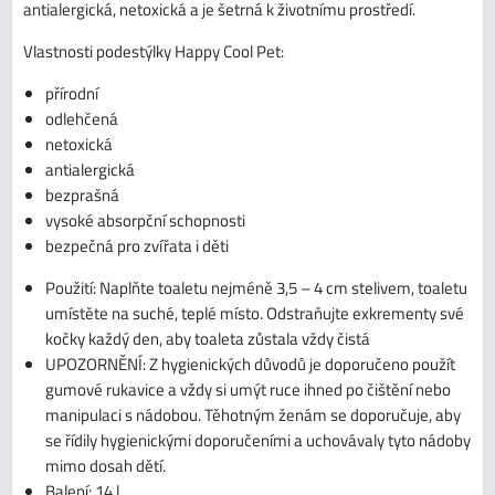
antialergická, netoxická a je šetrná k životnímu prostředí.
Vlastnosti podestýlky Happy Cool Pet:
přírodní
odlehčená
netoxická
antialergická
bezprašná
vysoké absorpční schopnosti
bezpečná pro zvířata i děti
Použití: Naplňte toaletu nejméně 3,5 – 4 cm stelivem, toaletu
umístěte na suché, teplé místo. Odstraňujte exkrementy své
kočky každý den, aby toaleta zůstala vždy čistá
UPOZORNĚNÍ: Z hygienických důvodů je doporučeno použít
gumové rukavice a vždy si umýt ruce ihned po čištění nebo
manipulaci s nádobou. Těhotným ženám se doporučuje, aby
se řídily hygienickými doporučeními a uchovávaly tyto nádoby
mimo dosah dětí.
Balení: 14 l