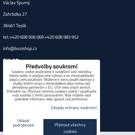
Václav Spurný
Zahrádka 27
36461 Teplá
tel.:+420 608 906 069 +420 608 983 952
info@bozishop.cz
SKLAD
Předvolby soukromí
Soubory cookie používáme k vylepšení vaší návštěvy
Zahrádka 27, 36461 Teplá
tohoto webu, k analýze jeho výkonu a ke shromažďování
údajů o jeho používání. Můžeme k tomu použít nástroje a
POTŘEBUJETE PORADIT?
služby třetích stran a shromážděná data mohou být
přenášena partnerům v EU, USA nebo jiných zemích.
Kliknutím na „Přijmout všechny soubory cookie“ vyjadřujete
svůj souhlas s tímto zpracováním. Níže můžete najít
*
Váš telefon:
podrobné informace nebo upravit své preference.
Zásady ochrany soukromí
Ukázat
Přijmout všechny
podrobnosti
Odeslat
cookies