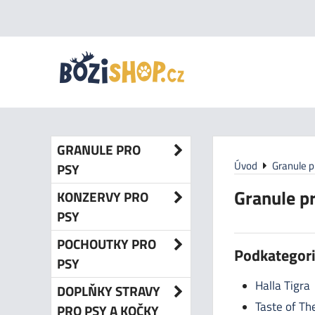
GRANULE PRO
Úvod
Granule p
PSY
Granule p
KONZERVY PRO
PSY
POCHOUTKY PRO
Podkategor
PSY
Halla Tigra
DOPLŇKY STRAVY
Taste of Th
PRO PSY A KOČKY