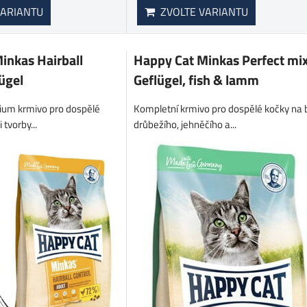
ARIANTU
ZVOLTE VARIANTU
inkas Hairball
Happy Cat Minkas Perfect mi
ügel
Geflügel, fish & lamm
ium krmivo pro dospělé
Kompletní krmivo pro dospělé kočky na 
 tvorby...
drůbežího, jehněčího a...