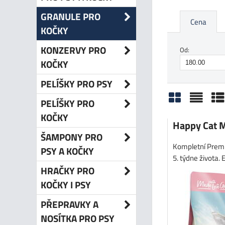
GRANULE PRO
Cena
KOČKY
KONZERVY PRO
Od:
KOČKY
PELÍŠKY PRO PSY
PELÍŠKY PRO
Mřížka
Sezn
Ta
KOČKY
Happy Cat M
ŠAMPONY PRO
Kompletní Premi
PSY A KOČKY
5. týdne života. 
HRAČKY PRO
KOČKY I PSY
PŘEPRAVKY A
NOSÍTKA PRO PSY