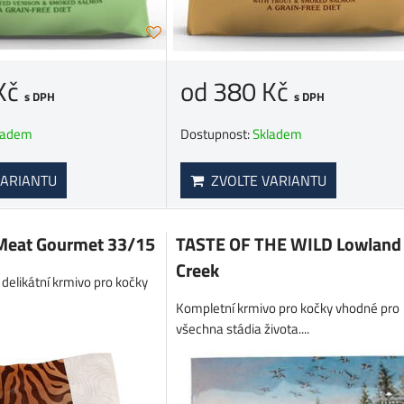
Kč
od 380 Kč
s DPH
s DPH
ladem
Dostupnost:
Skladem
ARIANTU
ZVOLTE VARIANTU
 Meat Gourmet 33/15
TASTE OF THE WILD Lowland
Creek
elikátní krmivo pro kočky
Kompletní krmivo pro kočky vhodné pro
všechna stádia života....