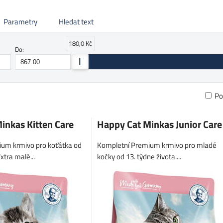
Parametry
Hledat text
180,0 Kč
Do:
Po
am
bulka
inkas Kitten Care
Happy Cat Minkas Junior Care
um krmivo pro koťátka od
Kompletní Premium krmivo pro mladé
Extra malé...
kočky od 13. týdne života....