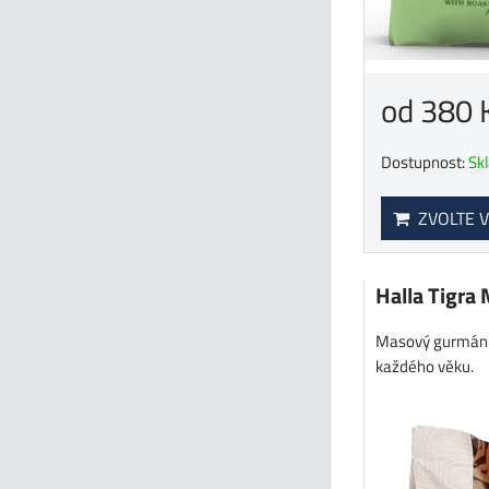
od 380 
Dostupnost:
Sk
ZVOLTE V
Halla Tigra
Masový gurmán d
každého věku.