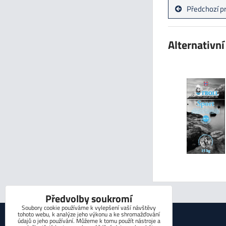
Předchozí p
Alternativn
Předvolby soukromí
Soubory cookie používáme k vylepšení vaší návštěvy
tohoto webu, k analýze jeho výkonu a ke shromažďování
KONTAKT
údajů o jeho používání. Můžeme k tomu použít nástroje a