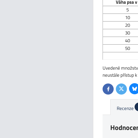
V
á
ha psa v
5
10
20
30
40
50
Uvedené množství k
neustále přístup 
Bl
Twitter
Facebook
Recenze
Hodnocen