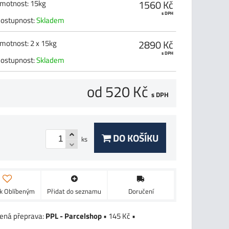
1560 Kč
motnost
:
15kg
s DPH
ostupnost:
Skladem
2890 Kč
motnost
:
2 x 15kg
s DPH
ostupnost:
Skladem
od 520 Kč
s DPH
DO KOŠÍKU
ks
 k Oblíbeným
Přidat do seznamu
Doručení
PPL - Parcelshop
•
145 Kč
•