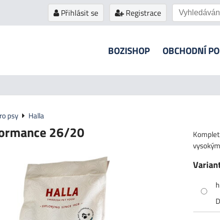
Přihlásit se
Registrace
BOZISHOP
OBCHODNÍ P
ro psy
Halla
formance 26/20
Kompletn
vysokým
Varian
h
D