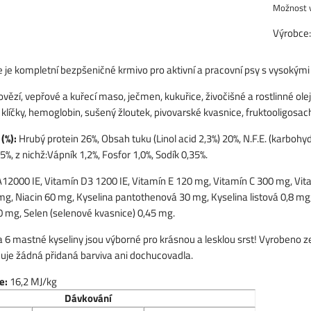
Výrobce
je kompletní bezpšeničné krmivo pro aktivní a pracovní psy s vysokými 
ězí, vepřové a kuřecí maso, ječmen, kukuřice, živočišné a rostlinné oleje
líčky, hemoglobin, sušený žloutek, pivovarské kvasnice, fruktooligosach
 (%):
Hrubý protein 26%, Obsah tuku (Linol acid 2,3%) 20%, N.F.E. (karbohy
5%, z nichž:Vápník 1,2%, Fosfor 1,0%, Sodík 0,35%.
A12000 IE, Vitamín D3 1200 IE, Vitamín E 120 mg, Vitamín C 300 mg, Vit
mg, Niacin 60 mg, Kyselina pantothenová 30 mg, Kyselina listová 0,8 mg
0 mg, Selen (selenové kvasnice) 0,45 mg.
 mastné kyseliny jsou výborné pro krásnou a lesklou srst! Vyrobeno ze
je žádná přidaná barviva ani dochucovadla.
e:
16,2 MJ/kg
D
á
vkov
á
n
í