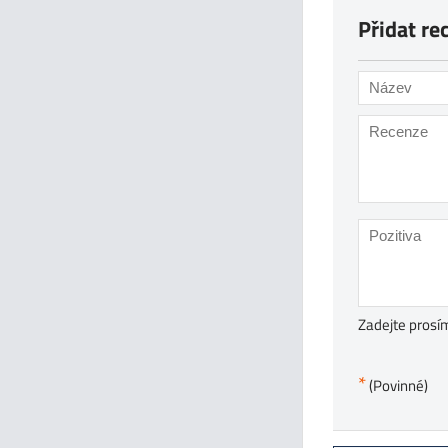
Přidat re
Zadejte prosím
*
(Povinné)