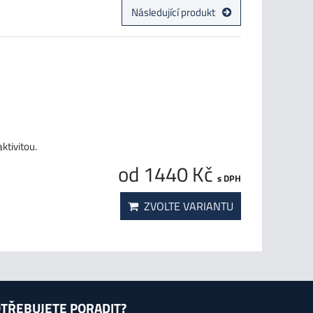
Následující produkt
ktivitou.
od 1440 Kč
s DPH
ZVOLTE VARIANTU
TŘEBUJETE PORADIT?