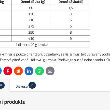
 kg
Denn
í
d
á
vka (g)
Denn
í
d
á
vka(dl)
60
1,5
120
3
210
5
275
6
350
8
410
9
1 dl ≈ cca 40 g krmiva
rmiva je pouze orientační, požadavky se liší a musí být upraveny podle v
k čerstvé pitné vodě! 1dl ≈ 40 g krmiva. Podávejte suché nebo s vodou.
uesky
Pinterest
Reddit
LinkedIn
WhatsApp
E-
mail
0
0
Diskuse
í produktu