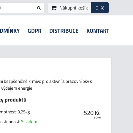
Nákupní košík
0 Kč
ODMÍNKY
GDPR
DISTRIBUCE
KONTAKT
í bezpšeničné krmivo pro aktivní a pracovní psy s
 výdejem energie.
ty produktů
520 Kč
motnost
:
3,25kg
s DPH
ostupnost:
Skladem