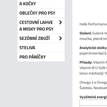
A KOČKY
OBLEČKY PRO PSY
CESTOVNÍ LAHVE
Halla Performance 
A MISKY PRO PSY
Složení:
Sušené hov
SEZÓNNÍ ZBOŽÍ
moučka, pšeničné k
STELIVA
Analytické složky
popel (minerály) 6,
PRO PÁNÍČKY
Přísady:
Vitamín 
Vitamín B12 0,09 
(síran měďnatý) 1
Omega 3 a Omega 6
Švédsku. Neobsahu
Využitelná energi