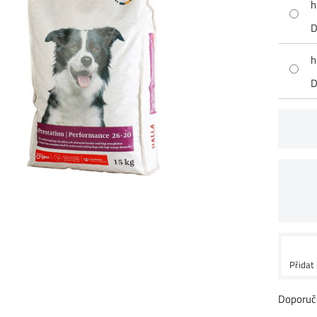
h
D
h
D
Přidat