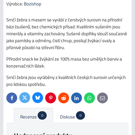
Výrobce:
Bozishop
Srnčí žebra s masem se vyrábí z čerstvých surovin na přírodní
bázi (sušení), bez chemických přísad. Kvalitním sušením jsou
minerály a vitamíny zachovány. Sušené doplňky slouží současně
jako pamlsky a odměny, čistí chrup, posilují žvýkací svaly a
příznivě působí na střevní flóru.
Přírodní snack ke žvýkání ze 100% masa bez umělých barviv a
konzervačních látek.
Srnčí žebra jsou vyráběny z kvalitních českých surovin určených
pro lidskou spotřebu.
Bluesky
Twitter
Facebook
Pinterest
Reddit
LinkedIn
WhatsApp
E-
mail
0
0
Recenze
Diskuse