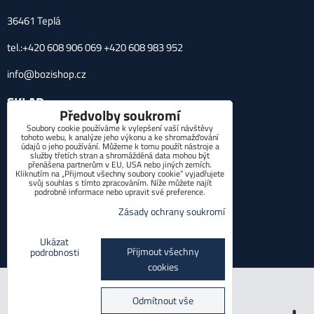
36461 Teplá
tel.:+420 608 906 069 +420 608 983 952
info@bozishop.cz
SKLAD
Předvolby soukromí
Soubory cookie používáme k vylepšení vaší návštěvy
Zahrádka 27, 36461 Teplá
tohoto webu, k analýze jeho výkonu a ke shromažďování
údajů o jeho používání. Můžeme k tomu použít nástroje a
služby třetích stran a shromážděná data mohou být
POTŘEBUJETE PORADIT?
přenášena partnerům v EU, USA nebo jiných zemích.
Kliknutím na „Přijmout všechny soubory cookie“ vyjadřujete
svůj souhlas s tímto zpracováním. Níže můžete najít
*
Váš telefon:
podrobné informace nebo upravit své preference.
Zásady ochrany soukromí
Ukázat
Přijmout všechny
podrobnosti
Odeslat
cookies
Předvolby soukromí
Zásady ochrany soukromí
Odmítnout vše