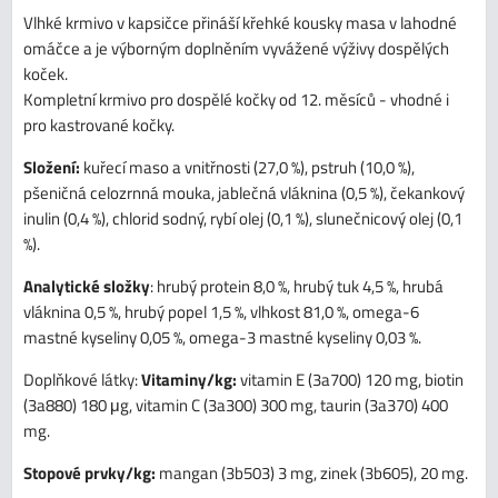
Vlhké krmivo v kapsičce přináší křehké kousky masa v lahodné
omáčce a je výborným doplněním vyvážené výživy dospělých
koček.
Kompletní krmivo pro dospělé kočky od 12. měsíců - vhodné i
pro kastrované kočky.
Složení:
kuřecí maso a vnitřnosti (27,0 %), pstruh (10,0 %),
pšeničná celozrnná mouka, jablečná vláknina (0,5 %), čekankový
inulin (0,4 %), chlorid sodný, rybí olej (0,1 %), slunečnicový olej (0,1
%).
Analytické složky
: hrubý protein 8,0 %, hrubý tuk 4,5 %, hrubá
vláknina 0,5 %, hrubý popel 1,5 %, vlhkost 81,0 %, omega-6
mastné kyseliny 0,05 %, omega-3 mastné kyseliny 0,03 %.
Doplňkové látky:
Vitaminy/kg:
vitamin E (3a700) 120 mg, biotin
(3a880) 180 μg, vitamin C (3a300) 300 mg, taurin (3a370) 400
mg.
Stopové prvky/kg:
mangan (3b503) 3 mg, zinek (3b605), 20 mg.