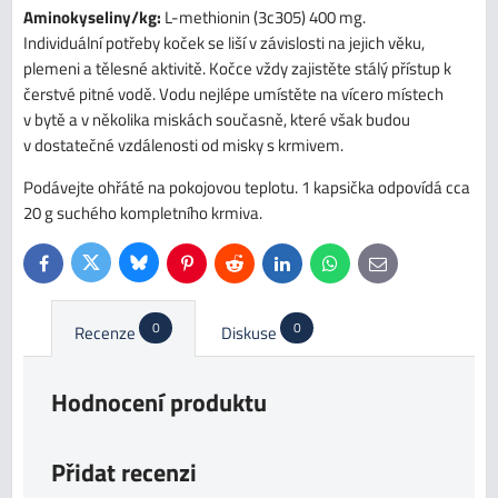
Aminokyseliny/kg:
L-methionin (3c305) 400 mg.
Individuální potřeby koček se liší v závislosti na jejich věku,
plemeni a tělesné aktivitě. Kočce vždy zajistěte stálý přístup k
čerstvé pitné vodě. Vodu nejlépe umístěte na vícero místech
v bytě a v několika miskách současně, které však budou
v dostatečné vzdálenosti od misky s krmivem.
Podávejte ohřáté na pokojovou teplotu. 1 kapsička odpovídá cca
20 g suchého kompletního krmiva.
Bluesky
Twitter
Facebook
Pinterest
Reddit
LinkedIn
WhatsApp
E-
mail
0
0
Recenze
Diskuse
Hodnocení produktu
Přidat recenzi