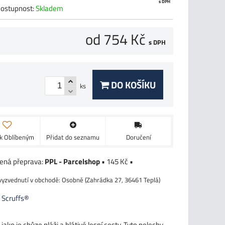
s DPH
ostupnost:
Skladem
od 754 Kč
s DPH
DO KOŠÍKU
ks
 k Oblíbeným
Přidat do seznamu
Doručení
PPL - Parcelshop
•
145 Kč
•
Osobně (Zahrádka 27, 36461 Teplá)
:
Scruffs®
jako je chůze pláži a blátivé lesní cesty. Tyto pelechy