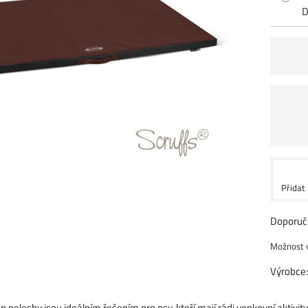
D
Přidat
Výrobce
 pelechy jsou ideálním řešením pro psy, kteří mají rádi venkovní aktivity 