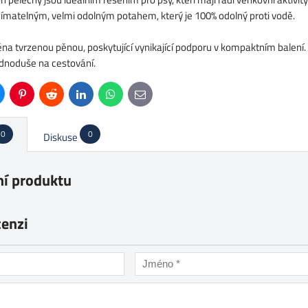
ímatelným, velmi odolným potahem, který je 100% odolný proti vodě.
na tvrzenou pěnou, poskytující vynikající podporu v kompaktním balení. P
dnoduše na cestování.
uesky
Pinterest
Reddit
LinkedIn
WhatsApp
E-
mail
0
0
Diskuse
í produktu
cenzi