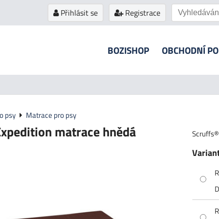
Přihlásit se
Registrace
BOZISHOP
OBCHODNÍ P
ro psy
Matrace pro psy
Expedition matrace hnědá
Scruffs®
Varian
R
D
R