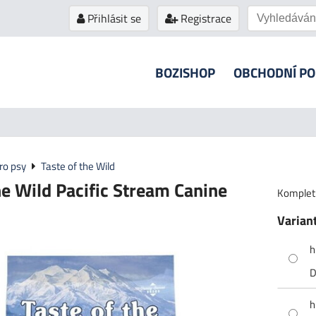
Přihlásit se
Registrace
BOZISHOP
OBCHODNÍ P
ro psy
Taste of the Wild
he Wild Pacific Stream Canine
Kompletn
Varian
h
D
h