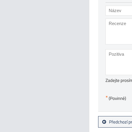
Zadejte prosím
*
(Povinné)
Předchozí p