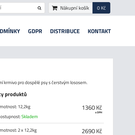
Nákupní košík
0 Kč
ODMÍNKY
GDPR
DISTRIBUCE
KONTAKT
í krmivo pro dospělé psy s čerstvým lososem.
ty produktů
1360 Kč
motnost
:
12,2kg
s DPH
ostupnost:
Skladem
2690 Kč
motnost
:
2 x 12,2kg