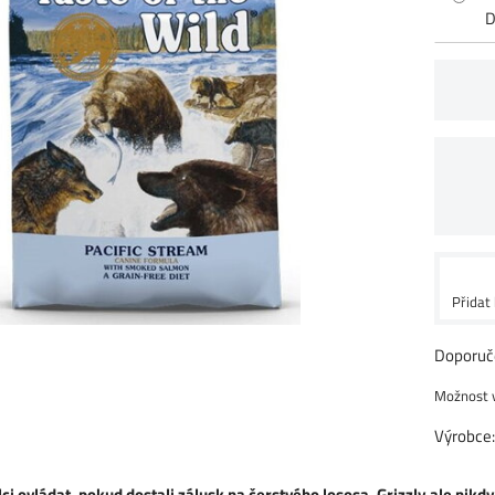
D
Přidat
Výrobce
lci ovládat, pokud dostali zálusk na čerstvého lososa. Grizzly ale nik