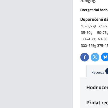
20 mg/kg.
Energetická hodn
Doporučené d
1,5-2,5 kg
2,5-5 
35-50g
50-75
30-40 kg
40-50
300-375g
375-4
Bl
Twitter
Facebook
Recenze
Hodnocen
Přidat re