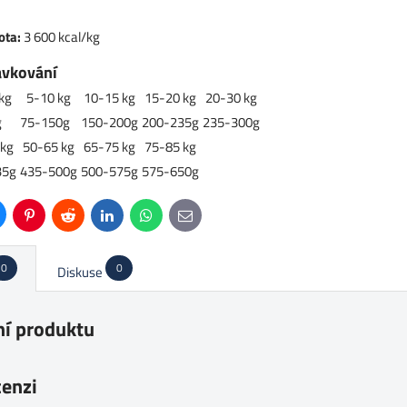
ota:
3 600 kcal/kg
ávkování
kg
5-10 kg
10-15 kg
15-20 kg
20-30 kg
g
75-150g
150-200g
200-235g
235-300g
 kg
50-65 kg
65-75 kg
75-85 kg
35g
435-500g
500-575g
575-650g
uesky
Pinterest
Reddit
LinkedIn
WhatsApp
E-
mail
0
0
Diskuse
í produktu
cenzi