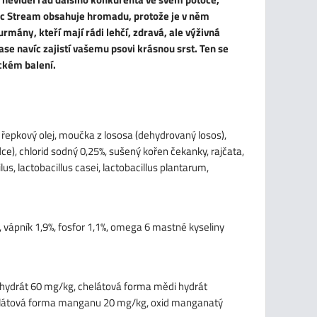
fic Stream obsahuje hromadu, protože je v něm
urmány, kteří mají rádi lehčí, zdravá, ale výživná
se navíc zajistí vašemu psovi krásnou srst. Ten se
ickém balení.
 řepkový olej, moučka z lososa (dehydrovaný losos),
ce), chlorid sodný 0,25%, sušený kořen čekanky, rajčata,
us, lactobacillus casei, lactobacillus plantarum,
%, vápník 1,9%, fosfor 1,1%, omega 6 mastné kyseliny
a hydrát 60 mg/kg, chelátová forma mědi hydrát
chelátová forma manganu 20 mg/kg, oxid manganatý