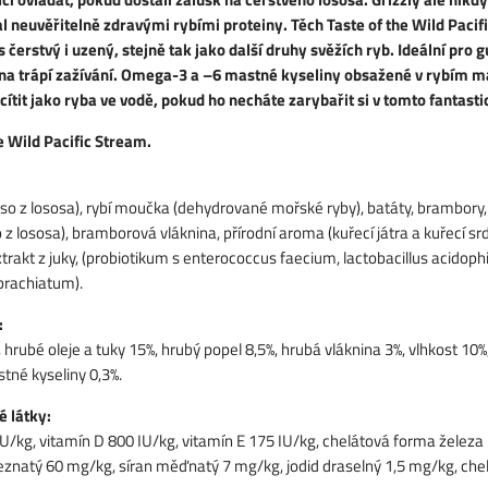
l neuvěřitelně zdravými rybími proteiny. Těch Taste of the Wild Paci
 čerstvý i uzený, stejně tak jako další druhy svěžích ryb. Ideální pro g
ovna trápí zažívání. Omega-3 a –6 mastné kyseliny obsažené v rybím ma
cítit jako ryba ve vodě, pokud ho necháte zarybařit si v tomto fantast
e Wild Pacific Stream.
so z lososa), rybí moučka (dehydrované mořské ryby), batáty, brambory,
z lososa), bramborová vláknina, přírodní aroma (kuřecí játra a kuřecí srd
trakt z juky, (probiotikum s enterococcus faecium, lactobacillus acidophil
brachiatum).
:
 hrubé oleje a tuky 15%, hrubý popel 8,5%, hrubá vláknina 3%, vlhkost 10
tné kyseliny 0,3%.
é látky:
IU/kg, vitamín D 800 IU/kg, vitamín E 175 IU/kg, chelátová forma želez
leznatý 60 mg/kg, síran měďnatý 7 mg/kg, jodid draselný 1,5 mg/kg, 