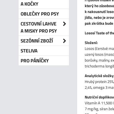
A KOČKY
který ho zásobova
k nakousnutí losos
OBLEČKY PRO PSY
jídla, nebo je zr
CESTOVNÍ LAHVE
pak zkrátka bude 
A MISKY PRO PSY
Lososí Taste of th
SEZÓNNÍ ZBOŽÍ
Složení:
Losos (čerstvé ma
STELIVA
uzený losos (maso 
PRO PÁNÍČKY
borůvky, maliny, ex
trichoderma longi
Analytické složky
Hrubý protein 25%,
2,4%, omega 3 mas
Nutriční doplňkov
Vitamín A 11,500 
7 mg/kg, síran že