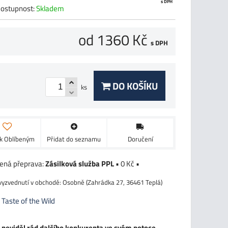
s DPH
ostupnost:
Skladem
od 1360 Kč
s DPH
DO KOŠÍKU
ks
 k Oblíbeným
Přidat do seznamu
Doručení
Zásilková služba PPL
•
0 Kč
•
Osobně (Zahrádka 27, 36461 Teplá)
:
Taste of the Wild
dy neviděl rád dalšího konkurenta ve svém potoce,