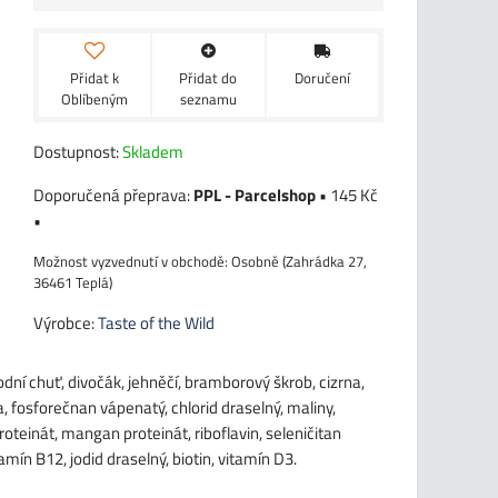
Přidat k
Přidat do
Doručení
Oblíbeným
seznamu
Dostupnost:
Skladem
PPL - Parcelshop
•
145 Kč
•
Osobně (Zahrádka 27,
36461 Teplá)
Výrobce:
Taste of the Wild
rodní chuť, divočák, jehněčí, bramborový škrob, cizrna,
a, fosforečnan vápenatý, chlorid draselný, maliny,
roteinát, mangan proteinát, riboflavin, seleničitan
mín B12, jodid draselný, biotin, vitamín D3.