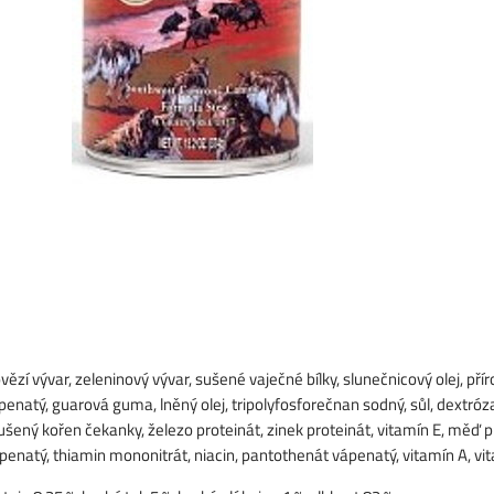
ovězí vývar, zeleninový vývar, sušené vaječné bílky, slunečnicový olej, pří
ápenatý, guarová guma, lněný olej, tripolyfosforečnan sodný, sůl, dextróz
sušený kořen čekanky, železo proteinát, zinek proteinát, vitamín E, měď p
penatý, thiamin mononitrát, niacin, pantothenát vápenatý, vitamín A, vita