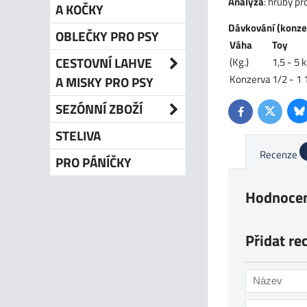
Analýza
: hrubý pr
A KOČKY
Dávkování
(konze
OBLEČKY PRO PSY
Váha
Toy
CESTOVNÍ LAHVE
(Kg.)
1,5 - 5 k
Konzerva
1/2 - 1 
A MISKY PRO PSY
SEZÓNNÍ ZBOŽÍ
Bl
Twitter
Facebook
STELIVA
Recenze
PRO PÁNÍČKY
Hodnocen
Přidat re