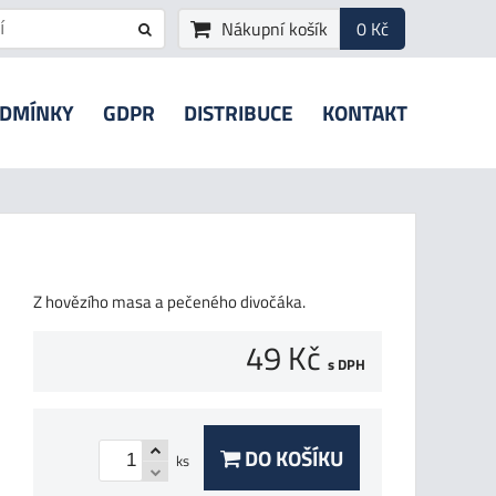
Nákupní košík
0 Kč
ODMÍNKY
GDPR
DISTRIBUCE
KONTAKT
Z hovězího masa a pečeného divočáka.
49 Kč
s DPH
DO KOŠÍKU
ks