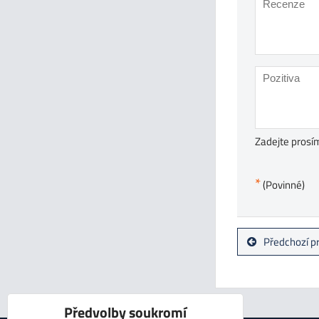
Zadejte prosím
*
(Povinné)
Předchozí p
Předvolby soukromí