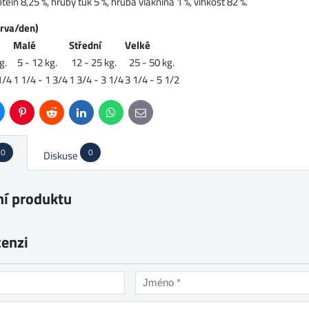
otein 8,25 %, hrubý tuk 5 %, hrubá vláknina 1 %, vlhkost 82 %.
rva/den)
Malé
Střední
Velké
g.
5 - 12 kg.
12 - 25 kg.
25 - 50 kg.
1/4
1 1/4 - 1 3/4
1 3/4 - 3 1/4
3 1/4 - 5 1/2
uesky
Pinterest
Reddit
LinkedIn
WhatsApp
E-
mail
0
0
Diskuse
í produktu
cenzi