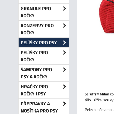
GRANULE PRO
KOČKY
KONZERVY PRO
KOČKY
PELÍŠKY PRO PSY
PELÍŠKY PRO
KOČKY
ŠAMPONY PRO
PSY A KOČKY
HRAČKY PRO
KOČKY I PSY
Scruffs® Milan
ko
tělo. Lůžka jsou v
PŘEPRAVKY A
Pelech má samosta
NOSÍTKA PRO PSY