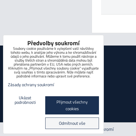
Předvolby soukromí
Soubory cookie používáme k vylepšení vaší návštěvy
tohoto webu, k analýze jeho výkonu a ke shromažďování
KONTAKT
údajů o jeho používání. Můžeme k tomu použít nástroje a
služby třetích stran a shromážděná data mohou být
přenášena partnerům v EU, USA nebo jiných zemích.
Kliknutím na „Přijmout všechny soubory cookie“ vyjadřujete
Václav Spurný
svůj souhlas s tímto zpracováním. Níže můžete najít
podrobné informace nebo upravit své preference.
Zahrádka 27
Zásady ochrany soukromí
36461 Teplá
Ukázat
Přijmout všechny
podrobnosti
tel.:+420 608 906 069 +420 608 983 952
cookies
info@bozishop.cz
Odmítnout vše
Předvolby soukromí
Zásady ochrany soukromí