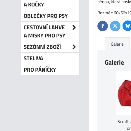
pěnou, která posk
A KOČKY
Rozměr: 60x50x19c
OBLEČKY PRO PSY
CESTOVNÍ LAHVE
Bl
Twitter
Facebook
A MISKY PRO PSY
Galerie
SEZÓNNÍ ZBOŽÍ
STELIVA
Galerie
PRO PÁNÍČKY
Scruff
or