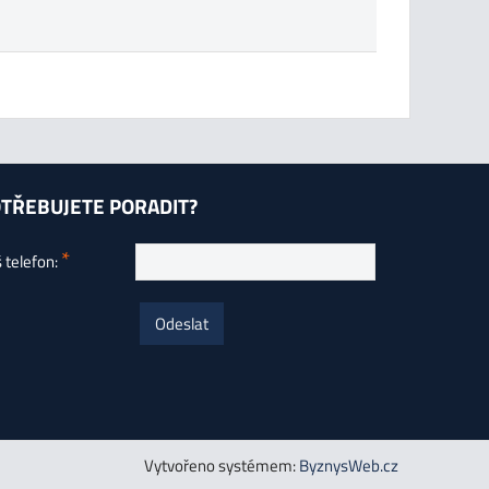
TŘEBUJETE PORADIT?
*
 telefon:
Odeslat
Vytvořeno systémem:
ByznysWeb.cz