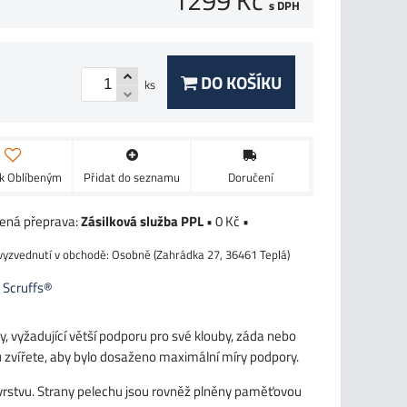
1299 Kč
s DPH
DO KOŠÍKU
ks
 k Oblíbeným
Přidat do seznamu
Doručení
Zásilková služba PPL
•
0 Kč
•
Osobně (Zahrádka 27, 36461 Teplá)
:
Scruffs®
, vyžadující větší podporu pro své klouby, záda nebo
ru zvířete, aby bylo dosaženo maximální míry podpory.
 vrstvu. Strany pelechu jsou rovněž plněny paměťovou