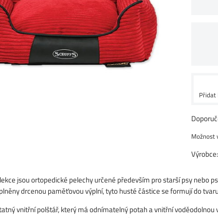
Přidat
Výrobce
lekce jsou ortopedické pelechy určené především pro starší psy nebo psy
yplněny drcenou paměťovou výplní, tyto husté částice se formují do tva
tný vnitřní polštář, který má odnímatelný potah a vnitřní voděodolnou