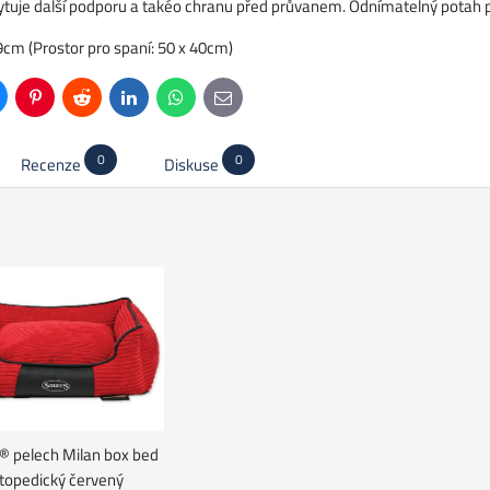
ytuje další podporu a takéo chranu před průvanem. Odnímatelný potah 
m (Prostor pro spaní: 50 x 40cm)
uesky
Pinterest
Reddit
LinkedIn
WhatsApp
E-
mail
0
0
Recenze
Diskuse
s® pelech Milan box bed
topedický červený