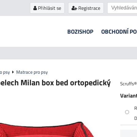
Přihlásit se
Registrace
BOZISHOP
OBCHODNÍ P
ro psy
Matrace pro psy
pelech Milan box bed ortopedický
Scruffs®
Varian
R
D