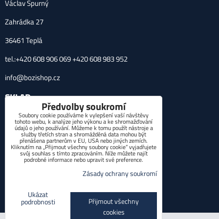
Václav Spurný
Zahrádka 27
36461 Teplá
tel.:+420 608 906 069 +420 608 983 952
info@bozishop.cz
SKLAD
Předvolby soukromí
Soubory cookie používáme k vylepšení vaší návštěvy
Zahrádka 27, 36461 Teplá
tohoto webu, k analýze jeho výkonu a ke shromažďování
údajů o jeho používání. Můžeme k tomu použít nástroje a
POTŘEBUJETE PORADIT?
služby třetích stran a shromážděná data mohou být
přenášena partnerům v EU, USA nebo jiných zemích.
Kliknutím na „Přijmout všechny soubory cookie“ vyjadřujete
svůj souhlas s tímto zpracováním. Níže můžete najít
*
Váš telefon:
podrobné informace nebo upravit své preference.
Zásady ochrany soukromí
Ukázat
Přijmout všechny
podrobnosti
Odeslat
cookies