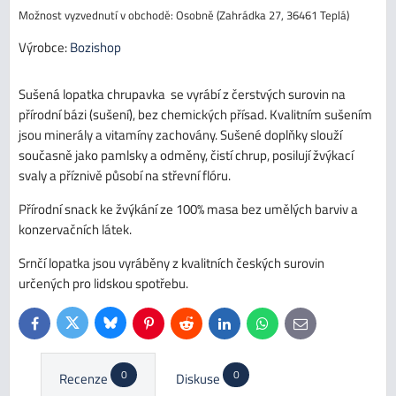
Osobně (Zahrádka 27, 36461 Teplá)
Výrobce:
Bozishop
Sušená lopatka chrupavka se vyrábí z čerstvých surovin na
přírodní bázi (sušení), bez chemických přísad. Kvalitním sušením
jsou minerály a vitamíny zachovány. Sušené doplňky slouží
současně jako pamlsky a odměny, čistí chrup, posilují žvýkací
svaly a příznivě působí na střevní flóru.
Přírodní snack ke žvýkání ze 100% masa bez umělých barviv a
konzervačních látek.
Srnčí lopatka jsou vyráběny z kvalitních českých surovin
určených pro lidskou spotřebu.
Bluesky
Twitter
Facebook
Pinterest
Reddit
LinkedIn
WhatsApp
E-
mail
0
0
Recenze
Diskuse