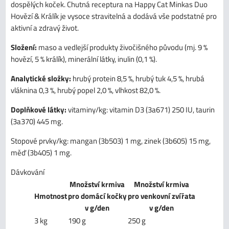
dospělých koček. Chutná receptura na Happy Cat Minkas Duo
Hovězí & Králík je vysoce stravitelná a dodává vše podstatné pro
aktivní a zdravý život.
Složení:
maso a vedlejší produkty živočišného původu (mj. 9 %
hovězí, 5 % králík), minerální látky, inulin (0,1 %).
Analytické složky:
hrubý protein 8,5 %, hrubý tuk 4,5 %, hrubá
vláknina 0,3 %, hrubý popel 2,0 %, vlhkost 82,0 %.
Doplňkové látky:
vitaminy/kg: vitamin D3 (3a671) 250 IU, taurin
(3a370) 445 mg.
Stopové prvky/kg: mangan (3b503) 1 mg, zinek (3b605) 15 mg,
měď (3b405) 1 mg.
Dávkování
Množství krmiva
Množství krmiva
Hmotnost
pro domácí kočky
pro venkovní zvířata
v g/den
v g/den
3 kg
190 g
250 g