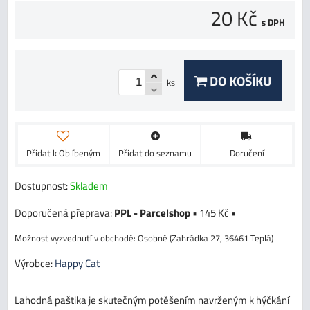
20 Kč
s DPH
DO KOŠÍKU
ks
Přidat k Oblíbeným
Přidat do seznamu
Doručení
Dostupnost:
Skladem
PPL - Parcelshop
•
145 Kč
•
Osobně (Zahrádka 27, 36461 Teplá)
Výrobce:
Happy Cat
Lahodná paštika je skutečným potěšením navrženým k hýčkání