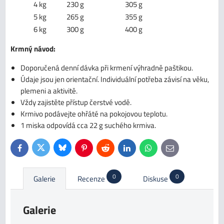
4 kg
230 g
305 g
5 kg
265 g
355 g
6 kg
300 g
400 g
Krmný návod:
Doporučená denní dávka při krmení výhradně paštikou.
Údaje jsou jen orientační. Individuální potřeba závisí na věku,
plemeni a aktivitě.
Vždy zajistěte přístup čerstvé vodě.
Krmivo podávejte ohřáté na pokojovou teplotu.
1 miska odpovídá cca 22 g suchého krmiva.
Bluesky
Twitter
Facebook
Pinterest
Reddit
LinkedIn
WhatsApp
E-
mail
0
0
Galerie
Recenze
Diskuse
Galerie