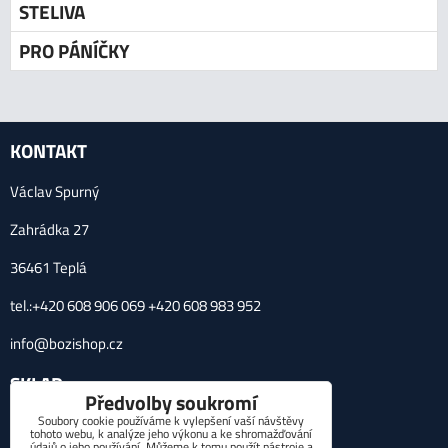
STELIVA
PRO PÁNÍČKY
KONTAKT
Václav Spurný
Zahrádka 27
36461 Teplá
tel.:+420 608 906 069 +420 608 983 952
info@bozishop.cz
SKLAD
Předvolby soukromí
Soubory cookie používáme k vylepšení vaší návštěvy
Zahrádka 27, 36461 Teplá
tohoto webu, k analýze jeho výkonu a ke shromažďování
údajů o jeho používání. Můžeme k tomu použít nástroje a